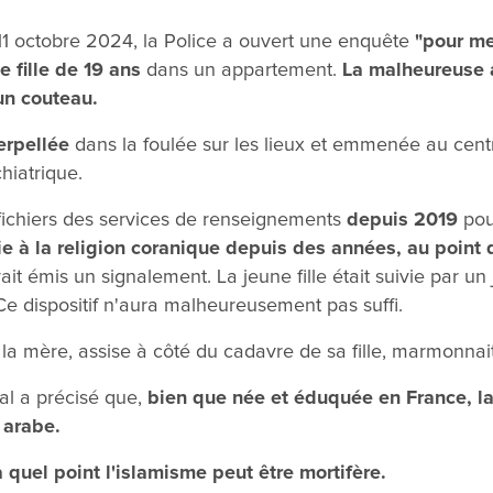
11 octobre 2024, la Police a ouvert une enquête
"pour me
e fille de 19 ans
dans un appartement.
La malheureuse a
un couteau.
terpellée
dans la foulée sur les lieux et emmenée au cent
hiatrique.
fichiers des services de renseignements
depuis 2019
pou
ie à la religion coranique depuis des années, au point d
it émis un signalement. La jeune fille était suivie par un 
. Ce dispositif n'aura malheureusement pas suffi.
a mère, assise à côté du cadavre de sa fille, marmonnai
al a précisé que,
bien que née et éduquée en France, la
 arabe.
à quel point l'islamisme peut être mortifère.