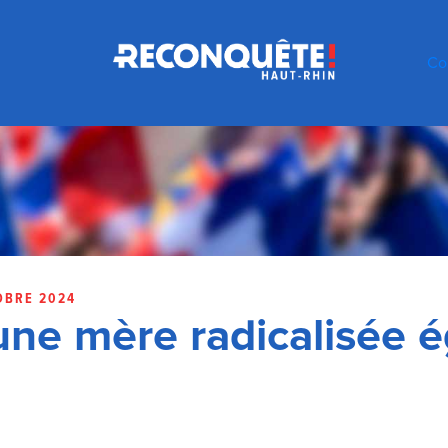
Co
OBRE 2024
une mère radicalisée ég