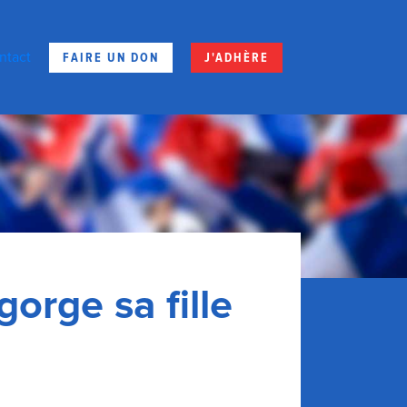
FAIRE UN DON
J'ADHÈRE
ntact
orge sa fille