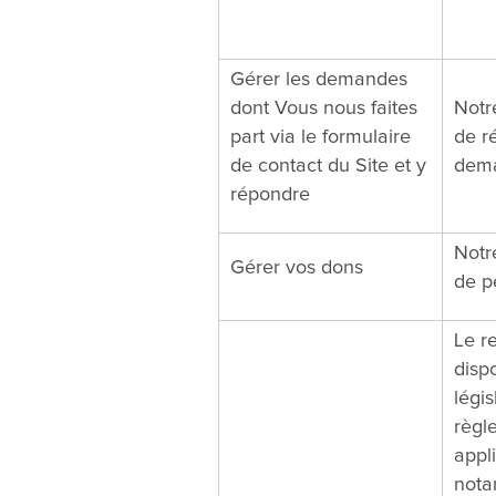
Gérer les demandes
dont Vous nous faites
Notre
part via le formulaire
de r
de contact du Site et y
dem
répondre
Notre
Gérer vos dons
de p
Le r
dispo
légis
règl
appl
notam