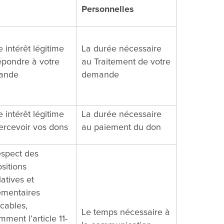
Personnelles
 intérêt légitime
La durée nécessaire
épondre à votre
au Traitement de votre
ande
demande
 intérêt légitime
La durée nécessaire
ercevoir vos dons
au paiement du don
espect des
sitions
latives et
ementaires
icables,
Le temps nécessaire à
ment l’article 11-