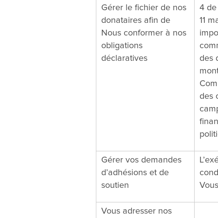
Gérer le fichier de nos
4 de
donataires afin de
11 m
Nous conformer à nos
impo
obligations
comm
déclaratives
des 
mont
Comm
des 
camp
fina
polit
Gérer vos demandes
L’ex
d’adhésions et de
cond
soutien
Vous
Vous adresser nos