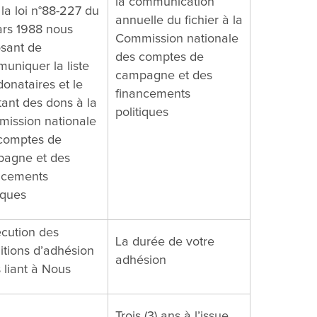
la communication
 la loi n°88-227 du
annuelle du fichier à la
ars 1988 nous
Commission nationale
sant de
des comptes de
uniquer la liste
campagne et des
donataires et le
financements
ant des dons à la
politiques
ission nationale
comptes de
agne et des
ncements
iques
écution des
La durée de votre
itions d’adhésion
adhésion
 liant à Nous
Trois (3) ans à l’issue