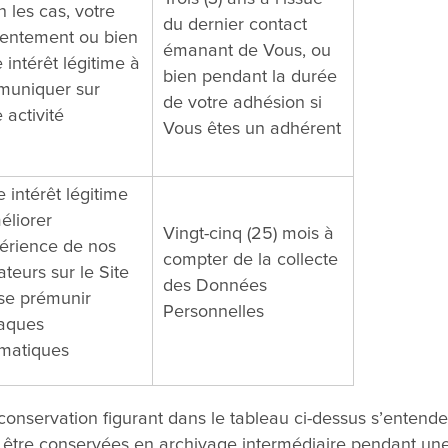
n les cas, votre
du dernier contact
entement ou bien
émanant de Vous, ou
 intérêt légitime à
bien pendant la durée
uniquer sur
de votre adhésion si
 activité
Vous êtes un adhérent
 intérêt légitime
éliorer
Vingt-cinq (25) mois à
périence de nos
compter de la collecte
sateurs sur le Site
des Données
 se prémunir
Personnelles
taques
rmatiques
 conservation figurant dans le tableau ci-dessus s’entend
être conservées en archivage intermédiaire pendant une