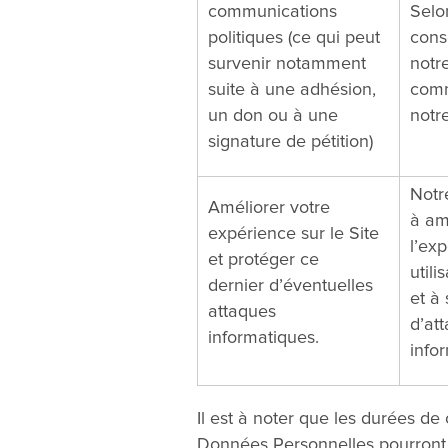
communications
Selo
politiques (ce qui peut
cons
survenir notamment
notre
suite à une adhésion,
comm
un don ou à une
notre
signature de pétition)
Notre
Améliorer votre
à am
expérience sur le Site
l’ex
et protéger ce
utili
dernier d’éventuelles
et à
attaques
d’at
informatiques.
info
Il est à noter que les durées de
Données Personnelles pourront 