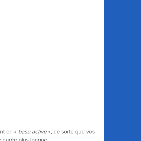
ent en «
base active
», de sorte que vos
 durée plus longue.