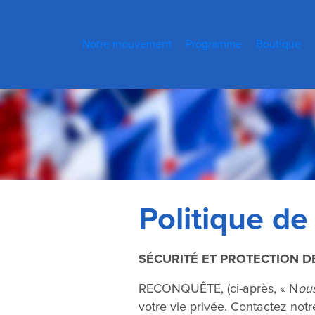
Notre mouvement
Programme
Boutique
Politique de
SÉCURITÉ ET PROTECTION 
RECONQUÊTE, (ci-après, « N
ou
votre vie privée. Contactez not